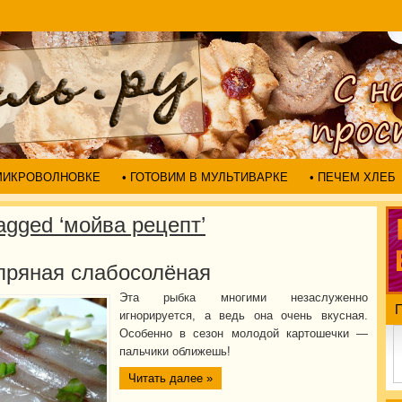
 МИКРОВОЛНОВКЕ
• ГОТОВИМ В МУЛЬТИВАРКЕ
• ПЕЧЕМ ХЛЕБ
agged ‘мойва рецепт’
пряная слабосолёная
Эта рыбка многими незаслуженно
игнорируется, а ведь она очень вкусная.
Особенно в сезон молодой картошечки —
пальчики оближешь!
Читать далее »