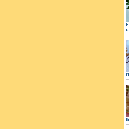
К
в
П
Б