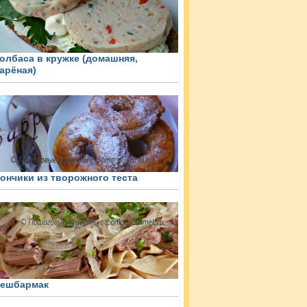
олбаса в кружке (домашняя,
арёная)
ончики из творожного теста
ешбармак