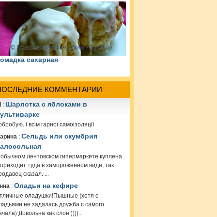
омадка сахарная
ПОСЛЕДНИЕ КОММЕНТАРИИ
i
:
Шарлотка с яблоками в
ультиварке
обробую. і всім гарної самоізоляції
арина
:
Сельдь или скумбрия
алосольная
 обычном лентовском гипермаркете куплена
 приходит туда в замороженном виде, так
родавец сказал.
...
нна
:
Оладьи на кефире
тличные оладушки!Пышные (хотя с
ладьями не задалась дружба с самого
ачала) Довольна как слон ))))
...