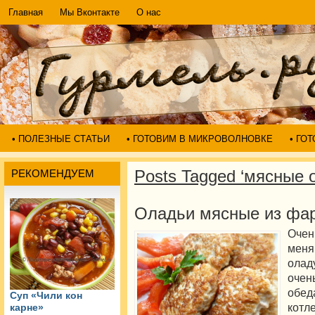
Главная
Мы Вконтакте
О нас
• ПОЛЕЗНЫЕ СТАТЬИ
• ГОТОВИМ В МИКРОВОЛНОВКЕ
• ГО
Posts Tagged ‘мясные 
РЕКОМЕНДУЕМ
Оладьи мясные из фар
Очен
меня
ола
очен
обед
Суп «Чили кон
котл
карне»