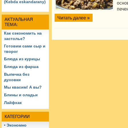
(Kebda eskandarany)
осно
пече
Читать далее »
АКТУАЛЬНАЯ
ТЕМА:
Как сэкономить на
застолье?
Готовим сами сыр и
творог
Блюда из курицы
Блюда из фарша
Выпечка без
духовки
Мы квасим! А вы?
Блины и оладьи
Лайфхак
КАТЕГОРИИ
• Экономно