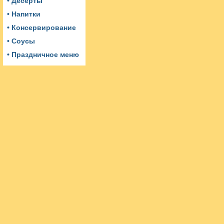
• Десерты
• Напитки
• Консервирование
• Соусы
• Праздничное меню