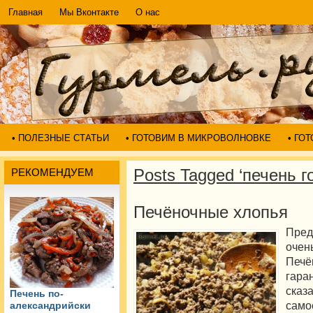
Главная
Мы Вконтакте
О нас
• ПОЛЕЗНЫЕ СТАТЬИ
• ГОТОВИМ В МИКРОВОЛНОВКЕ
• ГО
Posts Tagged ‘печень 
РЕКОМЕНДУЕМ
Печёночные хлопья
Пред
оче
Печ
гара
ска
Печень по-
сам
александрийски