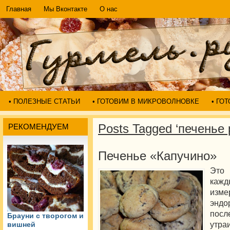
Главная
Мы Вконтакте
О нас
• ПОЛЕЗНЫЕ СТАТЬИ
• ГОТОВИМ В МИКРОВОЛНОВКЕ
• ГО
Posts Tagged ‘печенье 
РЕКОМЕНДУЕМ
Печенье «Капучино»
Это 
каж
изм
эндо
посл
Брауни с творогом и
утр
вишней