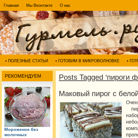
Главная
Мы Вконтакте
О нас
• ПОЛЕЗНЫЕ СТАТЬИ
• ГОТОВИМ В МИКРОВОЛНОВКЕ
• ГО
Posts Tagged ‘пироги ф
РЕКОМЕНДУЕМ
Маковый пирог с бело
Очен
пир
наб
небо
комп
Мороженое без
проп
молочных