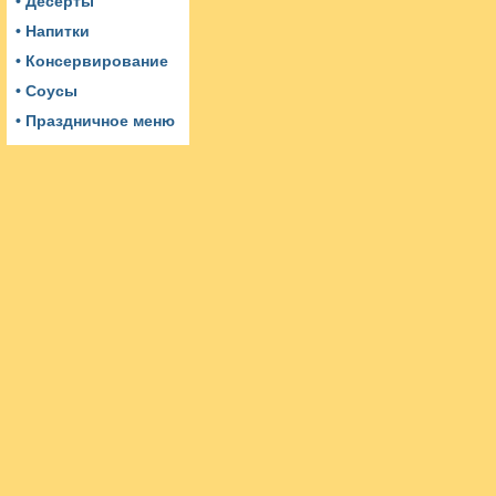
• Десерты
• Напитки
• Консервирование
• Соусы
• Праздничное меню