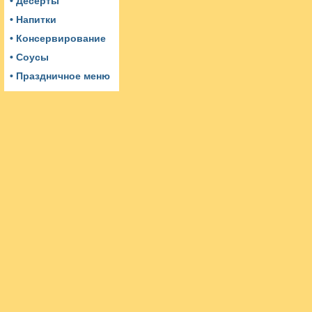
• Десерты
• Напитки
• Консервирование
• Соусы
• Праздничное меню