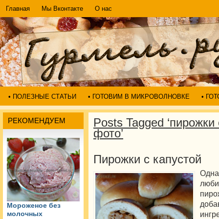
Главная
Мы Вконтакте
О нас
• ПОЛЕЗНЫЕ СТАТЬИ
• ГОТОВИМ В МИКРОВОЛНОВКЕ
• ГО
Posts Tagged ‘пирожки 
РЕКОМЕНДУЕМ
фото’
Пирожки с капустой
Одн
люби
пир
доб
Мороженое без
ингр
молочных