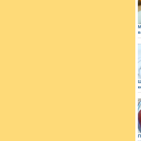
М
в
Ш
к
П