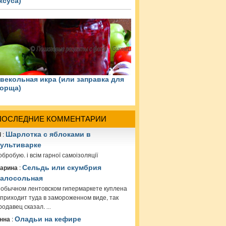
ксуса)
векольная икра (или заправка для
орща)
ПОСЛЕДНИЕ КОММЕНТАРИИ
i
:
Шарлотка с яблоками в
ультиварке
обробую. і всім гарної самоізоляції
арина
:
Сельдь или скумбрия
алосольная
 обычном лентовском гипермаркете куплена
 приходит туда в замороженном виде, так
родавец сказал.
...
нна
:
Оладьи на кефире