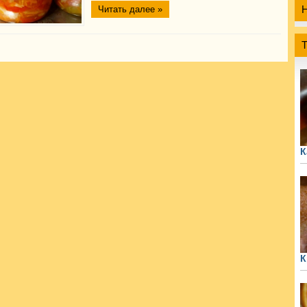
Читать далее »
К
К