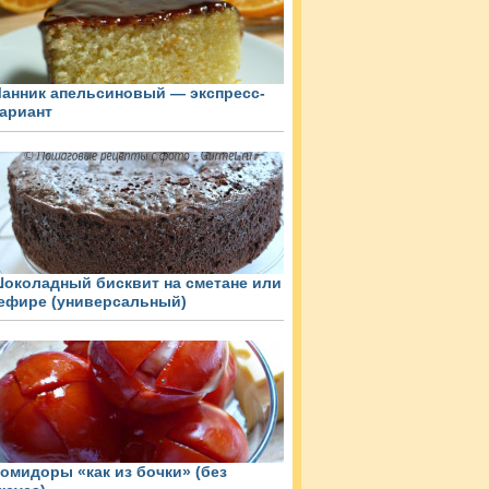
анник апельсиновый — экспресс-
ариант
околадный бисквит на сметане или
ефире (универсальный)
омидоры «как из бочки» (без