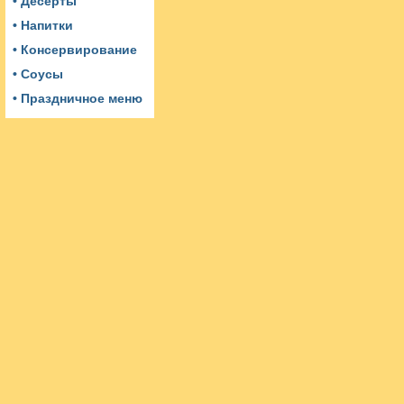
• Десерты
• Напитки
• Консервирование
• Соусы
• Праздничное меню