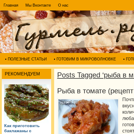
Главная
Мы Вконтакте
О нас
• ПОЛЕЗНЫЕ СТАТЬИ
• ГОТОВИМ В МИКРОВОЛНОВКЕ
• ГО
Posts Tagged ‘рыба в 
РЕКОМЕНДУЕМ
Рыба в томате (рецепт
Почт
вку
коли
люба
гото
Как приготовить
стоя
баклажаны с