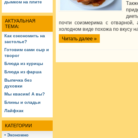
дымком на плите
Такж
прид
диет
АКТУАЛЬНАЯ
почти соизмерима с отварной, 
ТЕМА:
холодном виде похожа по вкусу н
Как сэкономить на
Читать далее »
застолье?
Готовим сами сыр и
творог
Блюда из курицы
Блюда из фарша
Выпечка без
духовки
Мы квасим! А вы?
Блины и оладьи
Лайфхак
КАТЕГОРИИ
• Экономно