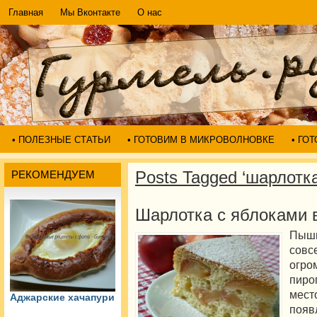
Главная
Мы Вконтакте
О нас
• ПОЛЕЗНЫЕ СТАТЬИ
• ГОТОВИМ В МИКРОВОЛНОВКЕ
• ГО
Posts Tagged ‘шарлотка
РЕКОМЕНДУЕМ
Шарлотка с яблоками 
Пышн
совс
огр
пиро
мест
Аджарские хачапури
появ