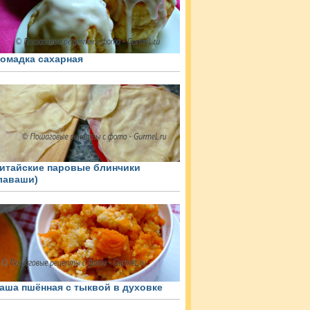
омадка сахарная
итайские паровые блинчики
лаваши)
аша пшённая с тыквой в духовке