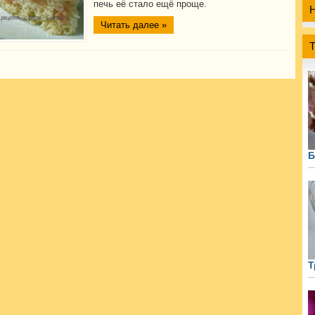
печь её стало ещё проще.
Читать далее »
Б
Т