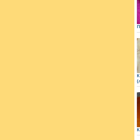
П
К
(
К