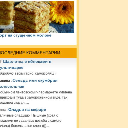
орт на сгущённом молоке
ПОСЛЕДНИЕ КОММЕНТАРИИ
i
:
Шарлотка с яблоками в
ультиварке
обробую. і всім гарної самоізоляції
арина
:
Сельдь или скумбрия
алосольная
 обычном лентовском гипермаркете куплена
 приходит туда в замороженном виде, так
родавец сказал.
...
нна
:
Оладьи на кефире
тличные оладушки!Пышные (хотя с
ладьями не задалась дружба с самого
ачала) Довольна как слон ))))
...