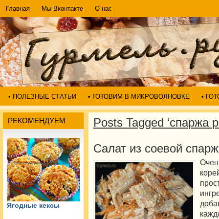
Главная
Мы Вконтакте
О нас
• ПОЛЕЗНЫЕ СТАТЬИ
• ГОТОВИМ В МИКРОВОЛНОВКЕ
• ГО
Posts Tagged ‘спаржа р
РЕКОМЕНДУЕМ
Салат из соевой спарж
Очен
коре
про
ингр
доба
Ягодные кексы
кажд