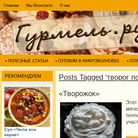
Главная
Мы Вконтакте
О нас
• ПОЛЕЗНЫЕ СТАТЬИ
• ГОТОВИМ В МИКРОВОЛНОВКЕ
• ГО
Posts Tagged ‘творог п
РЕКОМЕНДУЕМ
«Творожок»
Этот
мягк
почт
участ
Суп «Чили кон
карне»