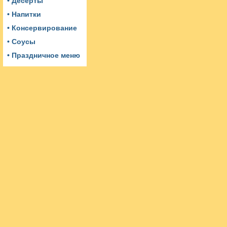
• Десерты
• Напитки
• Консервирование
• Соусы
• Праздничное меню