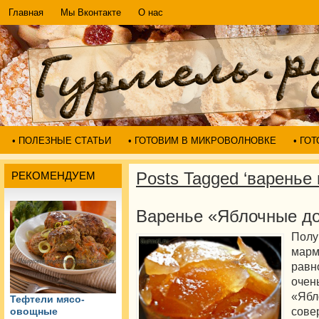
Главная
Мы Вконтакте
О нас
• ПОЛЕЗНЫЕ СТАТЬИ
• ГОТОВИМ В МИКРОВОЛНОВКЕ
• ГО
Posts Tagged ‘варенье 
РЕКОМЕНДУЕМ
Варенье «Яблочные д
Пол
мар
равн
очен
«Яб
Тефтели мясо-
сове
овощные