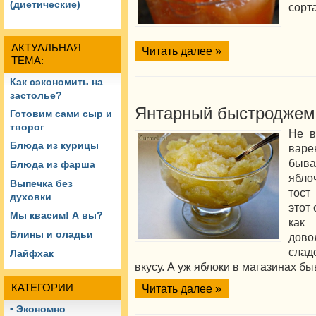
(диетические)
сорта
АКТУАЛЬНАЯ
Читать далее »
ТЕМА:
Как сэкономить на
застолье?
Янтарный быстроджем 
Готовим сами сыр и
творог
Не в
Блюда из курицы
варе
быва
Блюда из фарша
ябло
Выпечка без
тост
духовки
этот
Мы квасим! А вы?
как 
Блины и оладьи
дово
слад
Лайфхак
вкусу. А уж яблоки в магазинах бы
КАТЕГОРИИ
Читать далее »
• Экономно