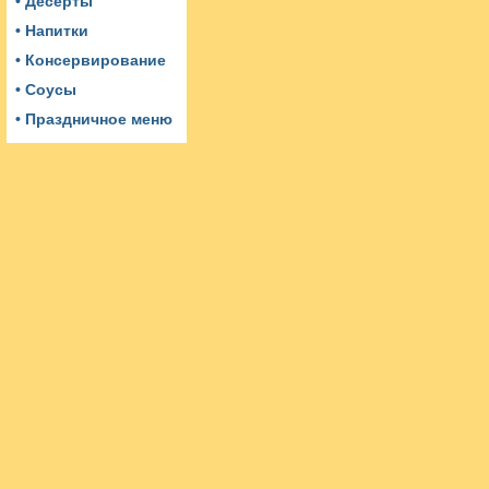
• Десерты
• Напитки
• Консервирование
• Соусы
• Праздничное меню