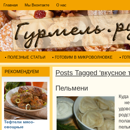
Главная
Мы Вконтакте
О нас
• ПОЛЕЗНЫЕ СТАТЬИ
• ГОТОВИМ В МИКРОВОЛНОВКЕ
• ГО
Posts Tagged ‘вкусное
РЕКОМЕНДУЕМ
Пельмени
Куда
не 
удов
родс
пол
Тефтели мясо-
пел
овощные