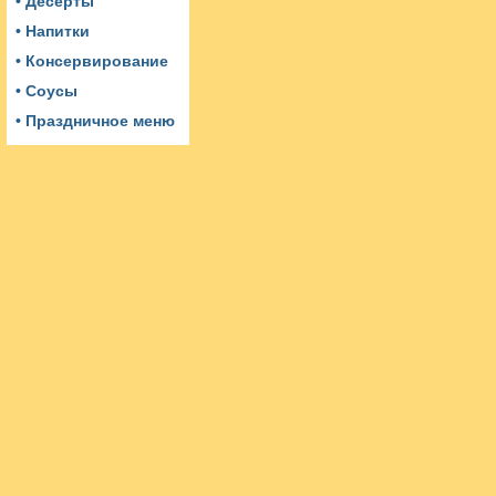
• Десерты
• Напитки
• Консервирование
• Соусы
• Праздничное меню