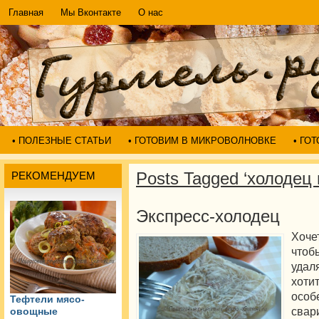
Главная
Мы Вконтакте
О нас
• ПОЛЕЗНЫЕ СТАТЬИ
• ГОТОВИМ В МИКРОВОЛНОВКЕ
• ГО
Posts Tagged ‘холодец 
РЕКОМЕНДУЕМ
Экспресс-холодец
Хоче
чтоб
удал
хот
особ
Тефтели мясо-
свар
овощные