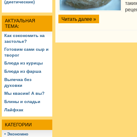
(диетические)
таки
рецеп
Читать далее »
АКТУАЛЬНАЯ
ТЕМА:
Как сэкономить на
застолье?
Готовим сами сыр и
творог
Блюда из курицы
Блюда из фарша
Выпечка без
духовки
Мы квасим! А вы?
Блины и оладьи
Лайфхак
КАТЕГОРИИ
• Экономно