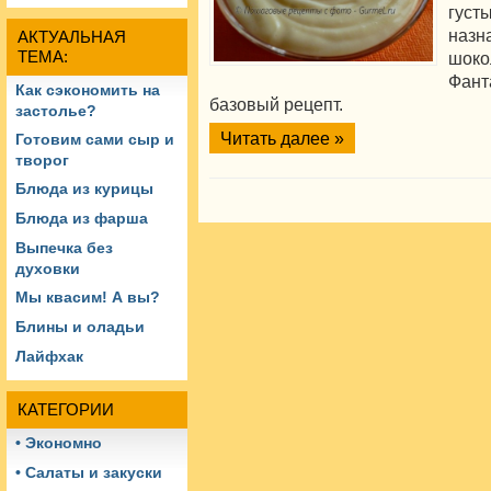
гус
наз
АКТУАЛЬНАЯ
ТЕМА:
шок
Фант
Как сэкономить на
базовый рецепт.
застолье?
Читать далее »
Готовим сами сыр и
творог
Блюда из курицы
Блюда из фарша
Выпечка без
духовки
Мы квасим! А вы?
Блины и оладьи
Лайфхак
КАТЕГОРИИ
• Экономно
• Салаты и закуски