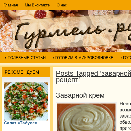
Главная
Мы Вконтакте
О нас
• ПОЛЕЗНЫЕ СТАТЬИ
• ГОТОВИМ В МИКРОВОЛНОВКЕ
• ГО
Posts Tagged ‘заварно
РЕКОМЕНДУЕМ
рецепт’
Заварной крем
Нев
воз
зава
об
Салат «Табуле»
при