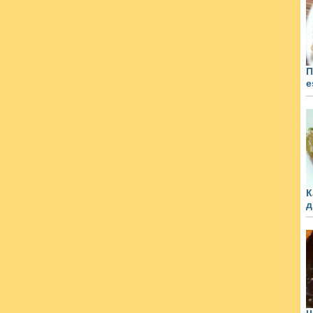
П
e
К
д