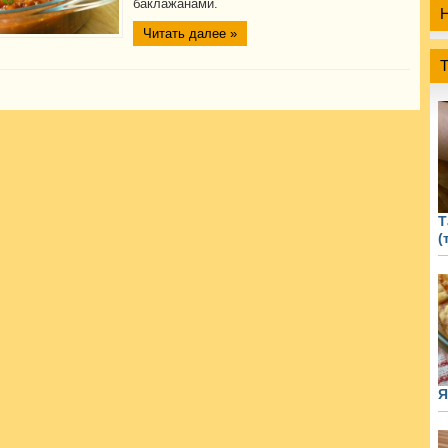
баклажанами.
Читать далее »
Т
(
Я