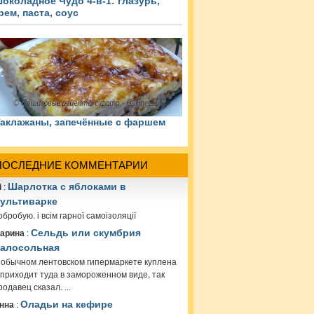
околадное Чудо 4-в-1: глазурь,
рем, паста, соус
аклажаны, запечённые с фаршем
ПОСЛЕДНИЕ КОММЕНТАРИИ
i
:
Шарлотка с яблоками в
ультиварке
обробую. і всім гарної самоізоляції
арина
:
Сельдь или скумбрия
алосольная
 обычном лентовском гипермаркете куплена
 приходит туда в замороженном виде, так
родавец сказал.
...
нна
:
Оладьи на кефире