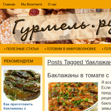
Главная
Мы Вконтакте
О нас
• ПОЛЕЗНЫЕ СТАТЬИ
• ГОТОВИМ В МИКРОВОЛНОВКЕ
• ГО
Posts Tagged ‘баклажа
РЕКОМЕНДУЕМ
Баклажаны в томате с
Я вс
Если
пре
реце
бакл
Как приготовить
зимы
баклажаны с