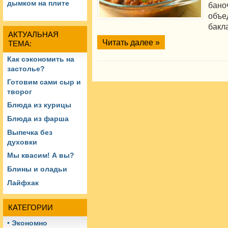
дымком на плите
бан
объ
бакл
АКТУАЛЬНАЯ
Читать далее »
ТЕМА:
Как сэкономить на
застолье?
Готовим сами сыр и
творог
Блюда из курицы
Блюда из фарша
Выпечка без
духовки
Мы квасим! А вы?
Блины и оладьи
Лайфхак
КАТЕГОРИИ
• Экономно