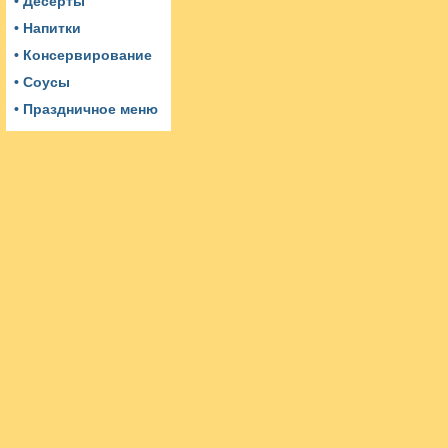
• Десерты
• Напитки
• Консервирование
• Соусы
• Праздничное меню