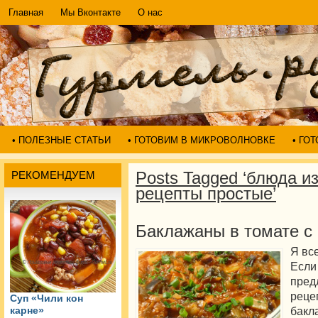
Главная
Мы Вконтакте
О нас
• ПОЛЕЗНЫЕ СТАТЬИ
• ГОТОВИМ В МИКРОВОЛНОВКЕ
• ГО
Posts Tagged ‘блюда и
РЕКОМЕНДУЕМ
рецепты простые’
Баклажаны в томате с
Я вс
Если
пре
реце
Суп «Чили кон
бакл
карне»