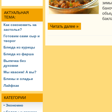
зимы
бан
АКТУАЛЬНАЯ
объ
ТЕМА:
бакл
Как сэкономить на
Читать далее »
застолье?
Готовим сами сыр и
творог
Блюда из курицы
Блюда из фарша
Выпечка без
духовки
Мы квасим! А вы?
Блины и оладьи
Лайфхак
КАТЕГОРИИ
• Экономно