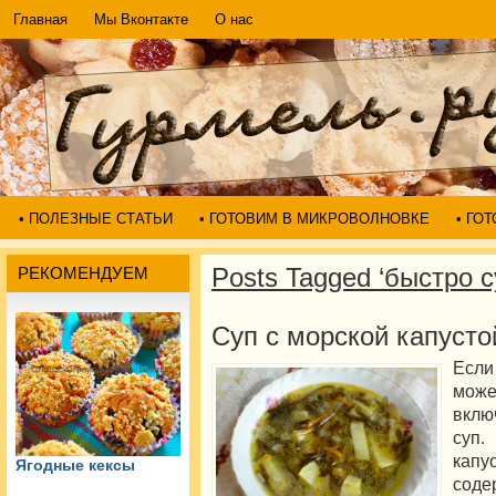
Главная
Мы Вконтакте
О нас
• ПОЛЕЗНЫЕ СТАТЬИ
• ГОТОВИМ В МИКРОВОЛНОВКЕ
• ГО
Posts Tagged ‘быстро с
РЕКОМЕНДУЕМ
Суп с морской капусто
Если
може
вклю
суп.
капу
Ягодные кексы
соде