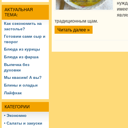
нужд
име
АКТУАЛЬНАЯ
яв
ТЕМА:
традиционным щам.
Как сэкономить на
застолье?
Читать далее »
Готовим сами сыр и
творог
Блюда из курицы
Блюда из фарша
Выпечка без
духовки
Мы квасим! А вы?
Блины и оладьи
Лайфхак
КАТЕГОРИИ
• Экономно
• Салаты и закуски