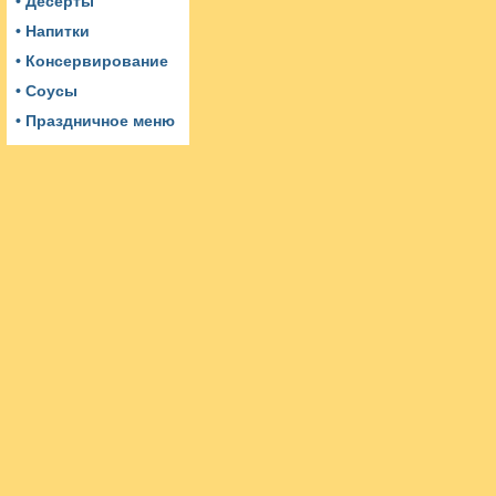
• Десерты
• Напитки
• Консервирование
• Соусы
• Праздничное меню