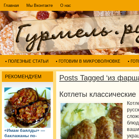
Главная
Мы Вконтакте
О нас
• ПОЛЕЗНЫЕ СТАТЬИ
• ГОТОВИМ В МИКРОВОЛНОВКЕ
• ГО
Posts Tagged ‘из фарш
РЕКОМЕНДУЕМ
Котлеты классические
Котл
русс
слож
блюд
ваш
«Имам баялды» —
укр
баклажаны по-