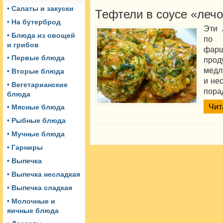
• Салаты и закуски
Тефтели в соусе «леч
• На бутерброд
Эти 
• Блюда из овощей
по
и грибов
фарш
• Первые блюда
прод
медл
• Вторые блюда
и не
• Вегетарианские
пора
блюда
Чит
• Мясные блюда
• Рыбные блюда
• Мучные блюда
• Гарниры
• Выпечка
• Выпечка несладкая
• Выпечка сладкая
• Молочные и
яичные блюда