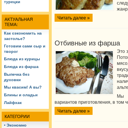
турецки
след
жанр
Читать далее »
АКТУАЛЬНАЯ
ТЕМА:
Как сэкономить на
застолье?
Отбивные из фарша
Готовим сами сыр и
Это 
творог
Пото
Блюда из курицы
мясо
Блюда из фарша
вку
Выпечка без
тра
духовки
на
альт
Мы квасим! А вы?
Блины и оладьи
Мы 
вариантов приготовления, в том 
Лайфхак
Читать далее »
КАТЕГОРИИ
• Экономно