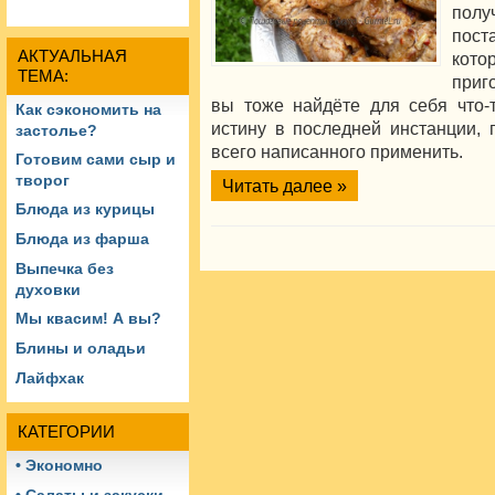
полу
пос
АКТУАЛЬНАЯ
кот
ТЕМА:
приг
вы тоже найдёте для себя что-
Как сэкономить на
истину в последней инстанции, п
застолье?
всего написанного применить.
Готовим сами сыр и
творог
Читать далее »
Блюда из курицы
Блюда из фарша
Выпечка без
духовки
Мы квасим! А вы?
Блины и оладьи
Лайфхак
КАТЕГОРИИ
• Экономно