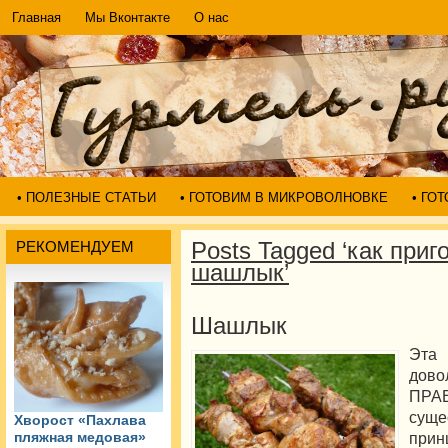
Главная
Мы Вконтакте
О нас
• ПОЛЕЗНЫЕ СТАТЬИ
• ГОТОВИМ В МИКРОВОЛНОВКЕ
• ГО
Posts Tagged ‘как приг
РЕКОМЕНДУЕМ
шашлык’
Шашлык
Эт
дово
ПРА
суще
Хворост «Пахлава
прин
пляжная медовая»