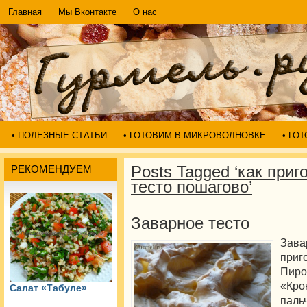
Главная
Мы Вконтакте
О нас
• ПОЛЕЗНЫЕ СТАТЬИ
• ГОТОВИМ В МИКРОВОЛНОВКЕ
• ГО
Posts Tagged ‘как приг
РЕКОМЕНДУЕМ
тесто пошагово’
Заварное тесто
Зава
приг
Пиро
«Кр
Салат «Табуле»
п