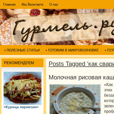
Главная
Мы Вконтакте
О нас
• ПОЛЕЗНЫЕ СТАТЬИ
• ГОТОВИМ В МИКРОВОЛНОВКЕ
• ГО
Posts Tagged ‘как свар
РЕКОМЕНДУЕМ
Молочная рисовая ка
«Как
эти
без
кото
зеле
«Курица пармезан»
про