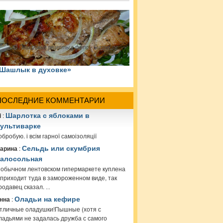
Шашлык в духовке»
ПОСЛЕДНИЕ КОММЕНТАРИИ
i
:
Шарлотка с яблоками в
ультиварке
обробую. і всім гарної самоізоляції
арина
:
Сельдь или скумбрия
алосольная
 обычном лентовском гипермаркете куплена
 приходит туда в замороженном виде, так
родавец сказал.
...
нна
:
Оладьи на кефире
тличные оладушки!Пышные (хотя с
ладьями не задалась дружба с самого