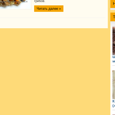
грибов.
Читать далее »
Ш
м
К
(