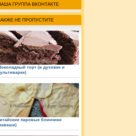
НАША ГРУППА ВКОНТАКТЕ
ТАКЖЕ НЕ ПРОПУСТИТЕ
околадный торт (в духовке и
ультиварке)
итайские паровые блинчики
лаваши)