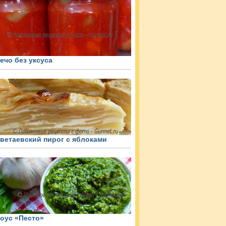
ечо без уксуса
ветаевский пирог с яблоками
оус «Песто»