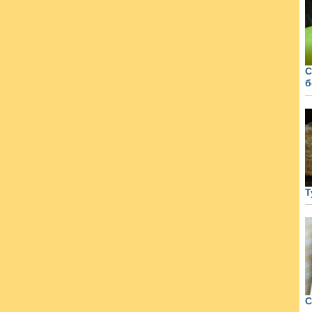
С
б
Т
С