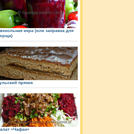
векольная икра (или заправка для
орща)
ульский пряник
алат «Чафан»