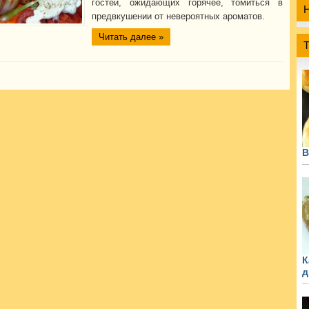
гостей, ожидающих горячее, томиться в
предвкушении от невероятных ароматов.
Читать далее »
В
К
д