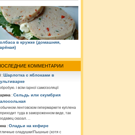
олбаса в кружке (домашняя,
арёная)
ПОСЛЕДНИЕ КОММЕНТАРИИ
i
:
Шарлотка с яблоками в
ультиварке
обробую. і всім гарної самоізоляції
арина
:
Сельдь или скумбрия
алосольная
 обычном лентовском гипермаркете куплена
 приходит туда в замороженном виде, так
родавец сказал.
...
нна
:
Оладьи на кефире
тличные оладушки!Пышные (хотя с