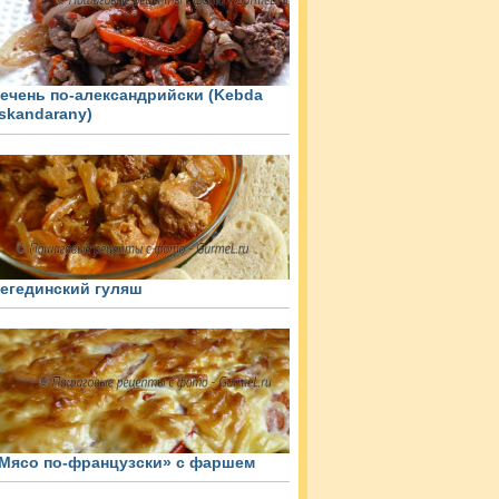
ечень по-александрийски (Kebda
skandarany)
егединский гуляш
Мясо по-французски» с фаршем