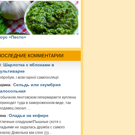
оус «Песто»
ПОСЛЕДНИЕ КОММЕНТАРИИ
i
:
Шарлотка с яблоками в
ультиварке
обробую. і всім гарної самоізоляції
арина
:
Сельдь или скумбрия
алосольная
 обычном лентовском гипермаркете куплена
 приходит туда в замороженном виде, так
родавец сказал.
...
нна
:
Оладьи на кефире
тличные оладушки!Пышные (хотя с
ладьями не задалась дружба с самого
ачала) Довольна как слон ))))
...