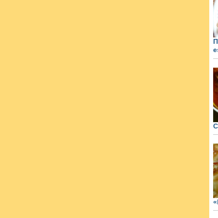
П
e
С
«