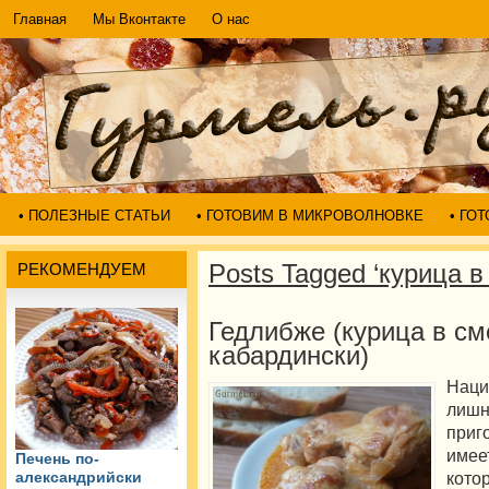
Главная
Мы Вконтакте
О нас
• ПОЛЕЗНЫЕ СТАТЬИ
• ГОТОВИМ В МИКРОВОЛНОВКЕ
• ГО
Posts Tagged ‘курица в
РЕКОМЕНДУЕМ
Гедлибже (курица в см
кабардински)
Наци
лиш
приг
имее
Печень по-
кото
александрийски