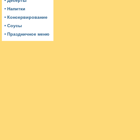
• Десерты
• Напитки
• Консервирование
• Соусы
• Праздничное меню