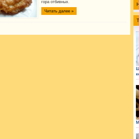
гора отбивных.
Читать далее »
Ш
к
М