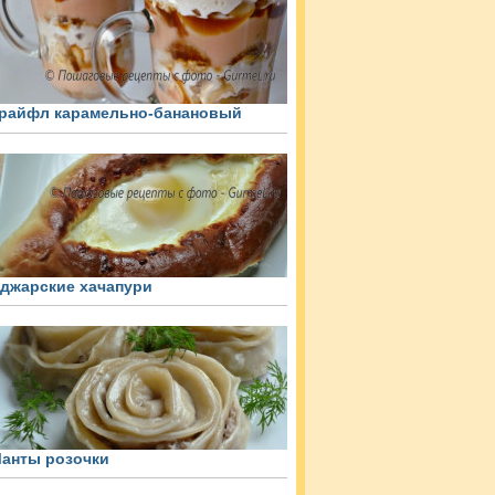
райфл карамельно-банановый
джарские хачапури
анты розочки