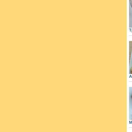
Т
А
М