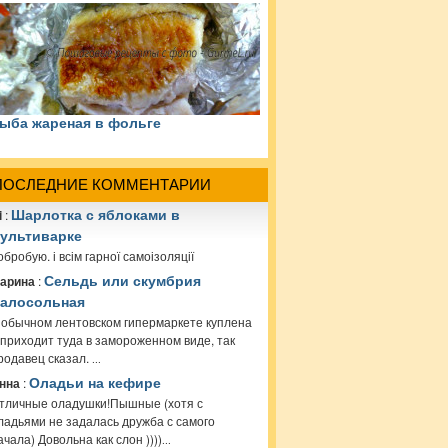
ыба жареная в фольге
ПОСЛЕДНИЕ КОММЕНТАРИИ
i
:
Шарлотка с яблоками в
ультиварке
обробую. і всім гарної самоізоляції
арина
:
Сельдь или скумбрия
алосольная
 обычном лентовском гипермаркете куплена
 приходит туда в замороженном виде, так
родавец сказал.
...
нна
:
Оладьи на кефире
тличные оладушки!Пышные (хотя с
ладьями не задалась дружба с самого
ачала) Довольна как слон ))))
...