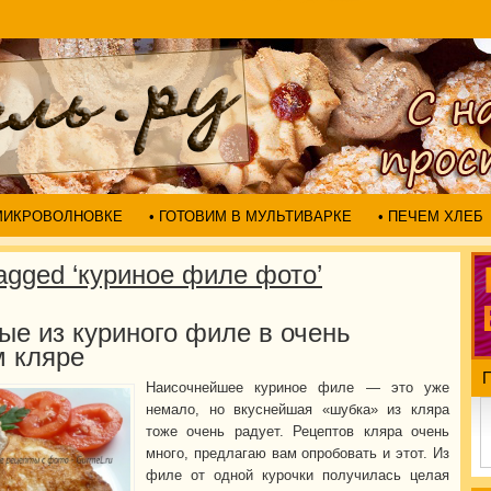
 МИКРОВОЛНОВКЕ
• ГОТОВИМ В МУЛЬТИВАРКЕ
• ПЕЧЕМ ХЛЕБ
agged ‘куриное филе фото’
ые из куриного филе в очень
м кляре
Наисочнейшее куриное филе — это уже
немало, но вкуснейшая «шубка» из кляра
тоже очень радует. Рецептов кляра очень
много, предлагаю вам опробовать и этот. Из
филе от одной курочки получилась целая