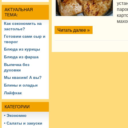
уст
паро
АКТУАЛЬНАЯ
ТЕМА:
карт
махо
Как сэкономить на
застолье?
Читать далее »
Готовим сами сыр и
творог
Блюда из курицы
Блюда из фарша
Выпечка без
духовки
Мы квасим! А вы?
Блины и оладьи
Лайфхак
КАТЕГОРИИ
• Экономно
• Салаты и закуски