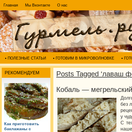
Главная
Мы Вконтакте
О нас
• ПОЛЕЗНЫЕ СТАТЬИ
• ГОТОВИМ В МИКРОВОЛНОВКЕ
• ГО
Posts Tagged ‘лаваш ф
РЕКОМЕНДУЕМ
Кобаль — мегрельски
Долг
без 
реце
у чу
С те
Как приготовить
наше
баклажаны с