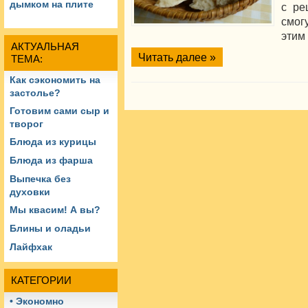
дымком на плите
с ре
смог
этим
АКТУАЛЬНАЯ
Читать далее »
ТЕМА:
Как сэкономить на
застолье?
Готовим сами сыр и
творог
Блюда из курицы
Блюда из фарша
Выпечка без
духовки
Мы квасим! А вы?
Блины и оладьи
Лайфхак
КАТЕГОРИИ
• Экономно