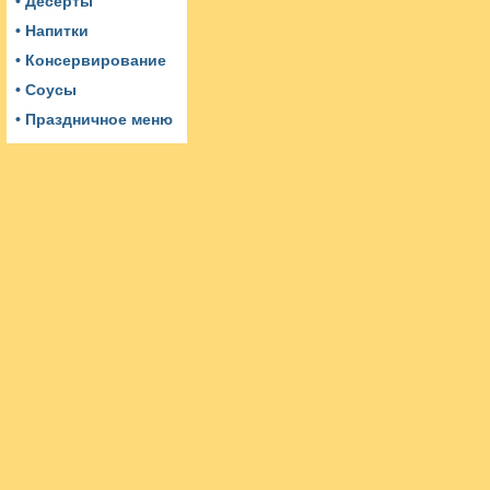
• Десерты
• Напитки
• Консервирование
• Соусы
• Праздничное меню