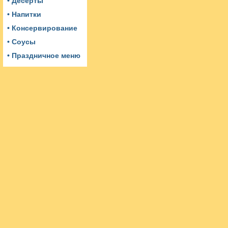
• Десерты
• Напитки
• Консервирование
• Соусы
• Праздничное меню