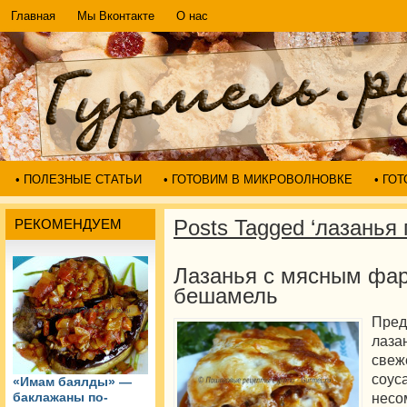
Главная
Мы Вконтакте
О нас
• ПОЛЕЗНЫЕ СТАТЬИ
• ГОТОВИМ В МИКРОВОЛНОВКЕ
• ГО
Posts Tagged ‘лазанья
РЕКОМЕНДУЕМ
Лазанья с мясным фа
бешамель
Пре
лаз
свеж
соу
«Имам баялды» —
нес
баклажаны по-