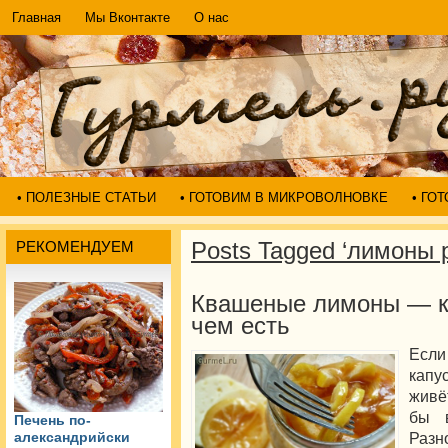
Главная
Мы Вконтакте
О нас
• ПОЛЕЗНЫЕ СТАТЬИ
• ГОТОВИМ В МИКРОВОЛНОВКЕ
• ГО
Posts Tagged ‘лимоны 
РЕКОМЕНДУЕМ
Квашеные лимоны — ка
чем есть
Если
капу
живё
бы 
Печень по-
Разн
александрийски