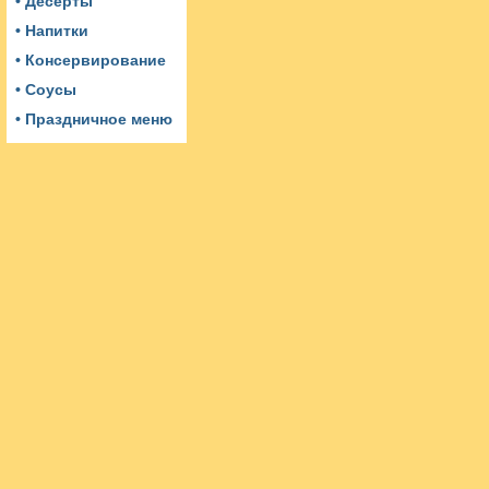
• Десерты
• Напитки
• Консервирование
• Соусы
• Праздничное меню