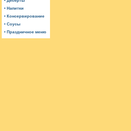
• Десерты
• Напитки
• Консервирование
• Соусы
• Праздничное меню