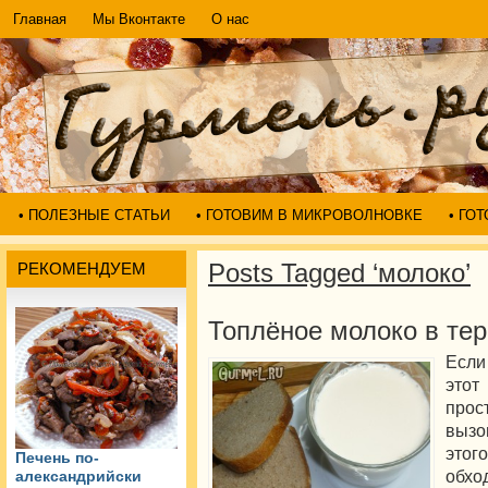
Главная
Мы Вконтакте
О нас
• ПОЛЕЗНЫЕ СТАТЬИ
• ГОТОВИМ В МИКРОВОЛНОВКЕ
• ГО
Posts Tagged ‘молоко’
РЕКОМЕНДУЕМ
Топлёное молоко в те
Если
этот
прос
вызо
этог
Печень по-
обход
александрийски