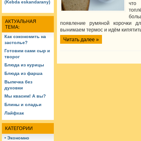
(Kebda eskandarany)
что
топ
бол
АКТУАЛЬНАЯ
появление румяной корочки дл
ТЕМА:
вынимаем термос и идём кипятить
Как сэкономить на
Читать далее »
застолье?
Готовим сами сыр и
творог
Блюда из курицы
Блюда из фарша
Выпечка без
духовки
Мы квасим! А вы?
Блины и оладьи
Лайфхак
КАТЕГОРИИ
• Экономно