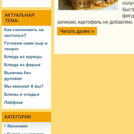
полу
быст
АКТУАЛЬНАЯ
фиг
ТЕМА:
запекаю, картофель не добавляю.
Как сэкономить на
Читать далее »
застолье?
Готовим сами сыр и
творог
Блюда из курицы
Блюда из фарша
Выпечка без
духовки
Мы квасим! А вы?
Блины и оладьи
Лайфхак
КАТЕГОРИИ
• Экономно