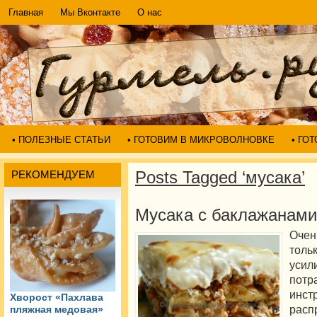
Главная
Мы Вконтакте
О нас
• ПОЛЕЗНЫЕ СТАТЬИ
• ГОТОВИМ В МИКРОВОЛНОВКЕ
• ГО
Posts Tagged ‘мусака’
РЕКОМЕНДУЕМ
Мусака с баклажанами
Очен
толь
уси
потр
инс
Хворост «Пахлава
рас
пляжная медовая»