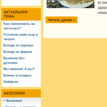
встр
здор
АКТУАЛЬНАЯ
накр
ТЕМА:
Читать далее »
Как сэкономить на
застолье?
Готовим сами сыр и
творог
Блюда из курицы
Блюда из фарша
Выпечка без
духовки
Мы квасим! А вы?
Блины и оладьи
Лайфхак
КАТЕГОРИИ
• Экономно