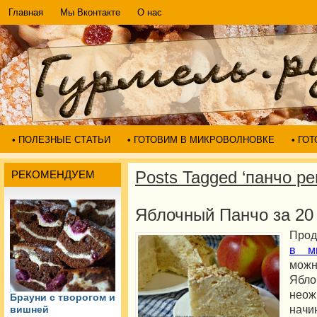
Главная
Мы Вконтакте
О нас
• ПОЛЕЗНЫЕ СТАТЬИ
• ГОТОВИМ В МИКРОВОЛНОВКЕ
• ГО
Posts Tagged ‘панчо ре
РЕКОМЕНДУЕМ
Яблочный Панчо за 20
Прод
в ми
можн
Ябло
неож
Брауни с творогом и
нач
вишней