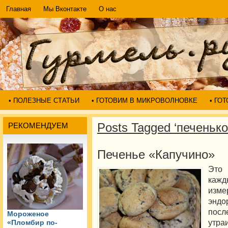
Главная
Мы Вконтакте
О нас
• ПОЛЕЗНЫЕ СТАТЬИ
• ГОТОВИМ В МИКРОВОЛНОВКЕ
• ГО
Posts Tagged ‘печенько
РЕКОМЕНДУЕМ
Печенье «Капучино»
Это 
каж
изм
эндо
посл
Мороженое
утр
«Пломбир по-