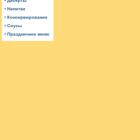
• Десерты
• Напитки
• Консервирование
• Соусы
• Праздничное меню