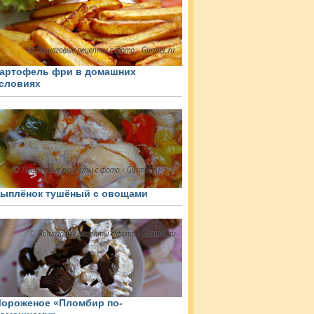
артофель фри в домашних
словиях
ыплёнок тушёный с овощами
ороженое «Пломбир по-