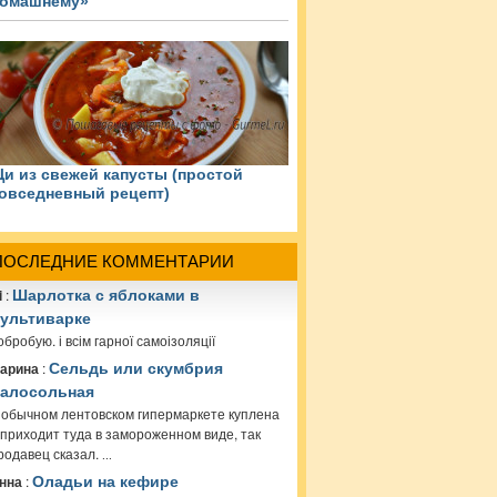
омашнему»
и из свежей капусты (простой
овседневный рецепт)
ПОСЛЕДНИЕ КОММЕНТАРИИ
i
:
Шарлотка с яблоками в
ультиварке
обробую. і всім гарної самоізоляції
арина
:
Сельдь или скумбрия
алосольная
 обычном лентовском гипермаркете куплена
 приходит туда в замороженном виде, так
родавец сказал.
...
нна
:
Оладьи на кефире