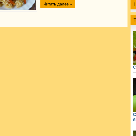
Читать далее »
С
С
б