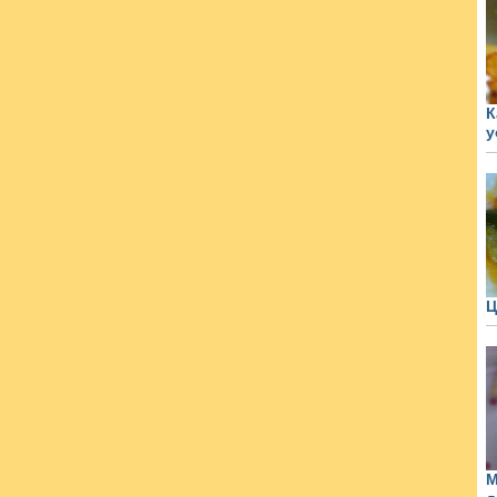
К
у
Ц
М