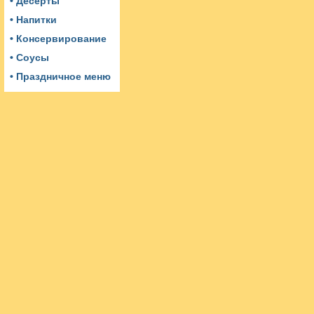
• Десерты
• Напитки
• Консервирование
• Соусы
• Праздничное меню