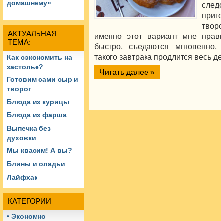
домашнему»
сл
при
тво
АКТУАЛЬНАЯ
именно этот вариант мне нрави
ТЕМА:
быстро, съедаются мгновенно,
такого завтрака продлится весь де
Как сэкономить на
застолье?
Читать далее »
Готовим сами сыр и
творог
Блюда из курицы
Блюда из фарша
Выпечка без
духовки
Мы квасим! А вы?
Блины и оладьи
Лайфхак
КАТЕГОРИИ
• Экономно