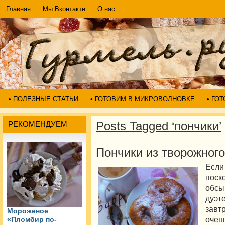
Главная
Мы Вконтакте
О нас
• ПОЛЕЗНЫЕ СТАТЬИ
• ГОТОВИМ В МИКРОВОЛНОВКЕ
• ГО
Posts Tagged ‘пончики’
РЕКОМЕНДУЕМ
Пончики из творожного
Если
поск
обсы
дуэт
завт
Мороженое
очен
«Пломбир по-