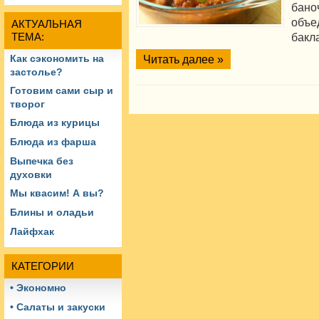
бан
объ
АКТУАЛЬНАЯ
бакл
ТЕМА:
Читать далее »
Как сэкономить на
застолье?
Готовим сами сыр и
творог
Блюда из курицы
Блюда из фарша
Выпечка без
духовки
Мы квасим! А вы?
Блины и оладьи
Лайфхак
КАТЕГОРИИ
• Экономно
• Салаты и закуски