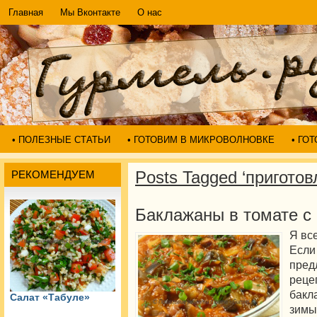
Главная
Мы Вконтакте
О нас
• ПОЛЕЗНЫЕ СТАТЬИ
• ГОТОВИМ В МИКРОВОЛНОВКЕ
• ГО
Posts Tagged ‘пригото
РЕКОМЕНДУЕМ
Баклажаны в томате с
Я вс
Если
пре
реце
бакл
Салат «Табуле»
зимы