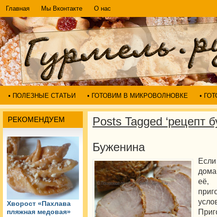
Главная
Мы Вконтакте
О нас
• ПОЛЕЗНЫЕ СТАТЬИ
• ГОТОВИМ В МИКРОВОЛНОВКЕ
• ГО
Posts Tagged ‘рецепт 
РЕКОМЕНДУЕМ
Буженина
Если
дома
её,
при
усл
Хворост «Пахлава
При
пляжная медовая»