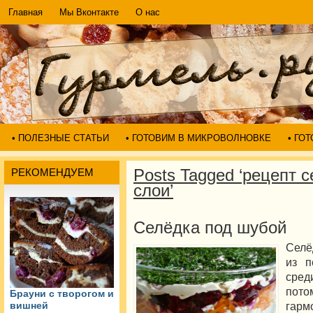
Главная
Мы Вконтакте
О нас
• ПОЛЕЗНЫЕ СТАТЬИ
• ГОТОВИМ В МИКРОВОЛНОВКЕ
• ГО
Posts Tagged ‘рецепт 
РЕКОМЕНДУЕМ
слои’
Селёдка под шубой
Селё
из п
сред
пото
Брауни с творогом и
гар
вишней