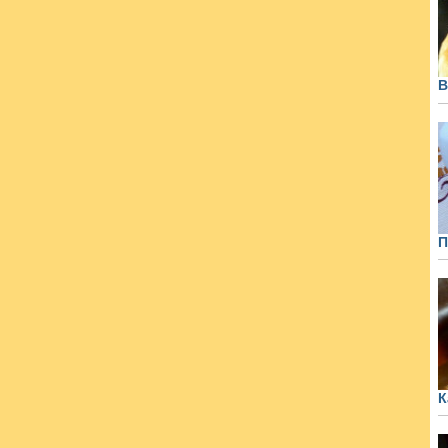
В
П
К