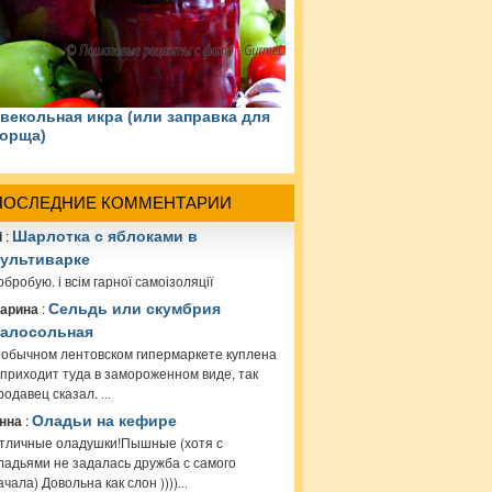
векольная икра (или заправка для
орща)
ПОСЛЕДНИЕ КОММЕНТАРИИ
i
:
Шарлотка с яблоками в
ультиварке
обробую. і всім гарної самоізоляції
арина
:
Сельдь или скумбрия
алосольная
 обычном лентовском гипермаркете куплена
 приходит туда в замороженном виде, так
родавец сказал.
...
нна
:
Оладьи на кефире
тличные оладушки!Пышные (хотя с
ладьями не задалась дружба с самого
ачала) Довольна как слон ))))
...