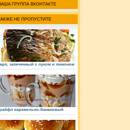
НАША ГРУППА ВКОНТАКТЕ
ТАКЖЕ НЕ ПРОПУСТИТЕ
арп, запеченный с луком и лимоном
райфл карамельно-банановый