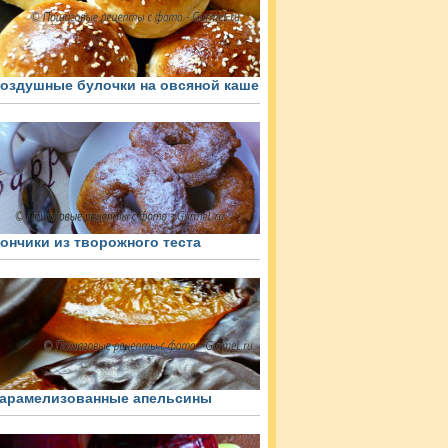
оздушные булочки на овсяной каше
ончики из творожного теста
арамелизованные апельсины