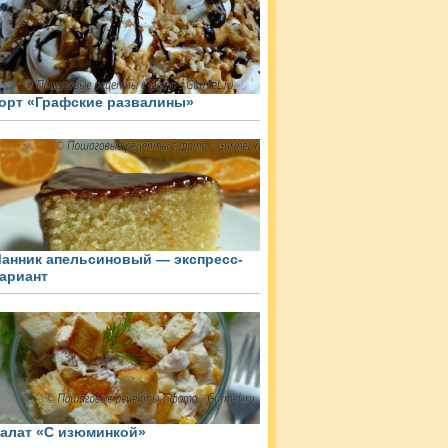
орт «Графские развалины»
анник апельсиновый — экспресс-
ариант
алат «С изюминкой»