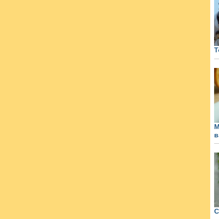
Т
М
в
С