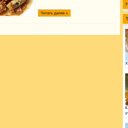
Читать далее »
Х
К
у