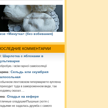
езе «Минутка» (без взбивания)
ПОСЛЕДНИЕ КОММЕНТАРИИ
i
:
Шарлотка с яблоками в
ультиварке
обробую. і всім гарної самоізоляції
арина
:
Сельдь или скумбрия
алосольная
 обычном лентовском гипермаркете куплена
 приходит туда в замороженном виде, так
родавец сказал.
...
нна
:
Оладьи на кефире
тличные оладушки!Пышные (хотя с
ладьями не задалась дружба с самого