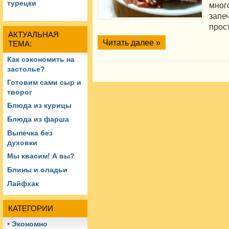
турецки
мно
запе
прос
АКТУАЛЬНАЯ
Читать далее »
ТЕМА:
Как сэкономить на
застолье?
Готовим сами сыр и
творог
Блюда из курицы
Блюда из фарша
Выпечка без
духовки
Мы квасим! А вы?
Блины и оладьи
Лайфхак
КАТЕГОРИИ
• Экономно