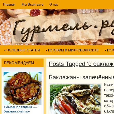
Главная
Мы Вконтакте
О нас
• ПОЛЕЗНЫЕ СТАТЬИ
• ГОТОВИМ В МИКРОВОЛНОВКЕ
• ГО
Posts Tagged ‘с бакла
РЕКОМЕНДУЕМ
Баклажаны запечённы
Если
нав
тако
кот
обжа
«Имам баялды» —
бак
баклажаны по-