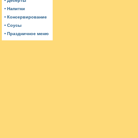
• Десерты
• Напитки
• Консервирование
• Соусы
• Праздничное меню