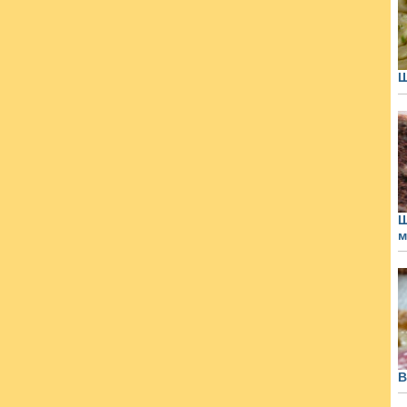
Ш
Ш
м
В