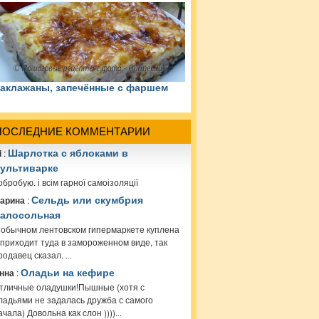
аклажаны, запечённые с фаршем
ПОСЛЕДНИЕ КОММЕНТАРИИ
i
:
Шарлотка с яблоками в
ультиварке
обробую. і всім гарної самоізоляції
арина
:
Сельдь или скумбрия
алосольная
 обычном лентовском гипермаркете куплена
 приходит туда в замороженном виде, так
родавец сказал.
...
нна
:
Оладьи на кефире
тличные оладушки!Пышные (хотя с
ладьями не задалась дружба с самого
ачала) Довольна как слон ))))
...