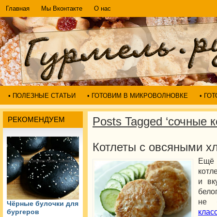
Главная
Мы Вконтакте
О нас
• ПОЛЕЗНЫЕ СТАТЬИ
• ГОТОВИМ В МИКРОВОЛНОВКЕ
• ГО
Posts Tagged ‘сочные к
РЕКОМЕНДУЕМ
Котлеты с овсяными х
Ещё 
котл
и вк
бело
не 
Чёрные булочки для
клас
бургеров