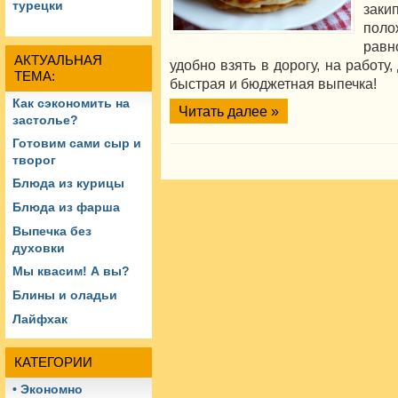
турецки
зак
поло
равн
АКТУАЛЬНАЯ
удобно взять в дорогу, на работу,
ТЕМА:
быстрая и бюджетная выпечка!
Как сэкономить на
Читать далее »
застолье?
Готовим сами сыр и
творог
Блюда из курицы
Блюда из фарша
Выпечка без
духовки
Мы квасим! А вы?
Блины и оладьи
Лайфхак
КАТЕГОРИИ
• Экономно