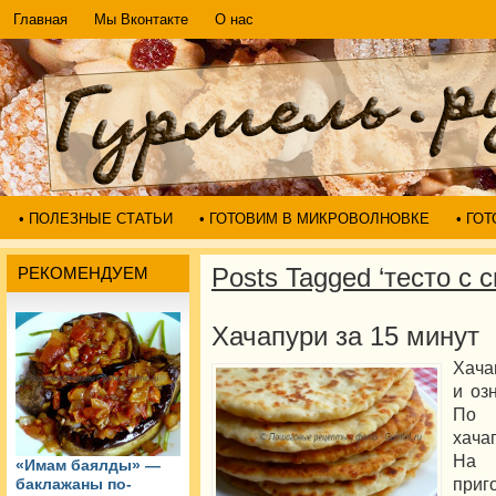
Главная
Мы Вконтакте
О нас
• ПОЛЕЗНЫЕ СТАТЬИ
• ГОТОВИМ В МИКРОВОЛНОВКЕ
• ГО
Posts Tagged ‘тесто с 
РЕКОМЕНДУЕМ
Хачапури за 15 минут
Хача
и оз
По 
хача
На 
«Имам баялды» —
приг
баклажаны по-