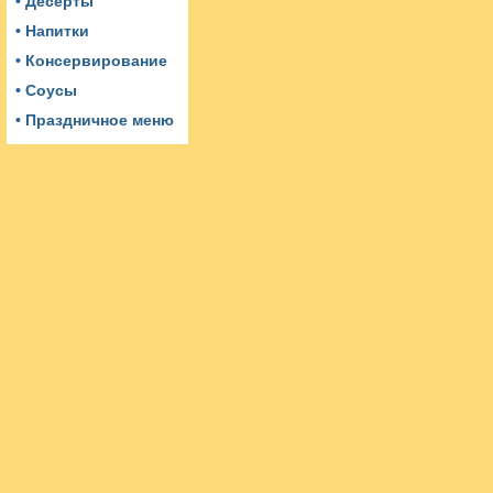
• Десерты
• Напитки
• Консервирование
• Соусы
• Праздничное меню