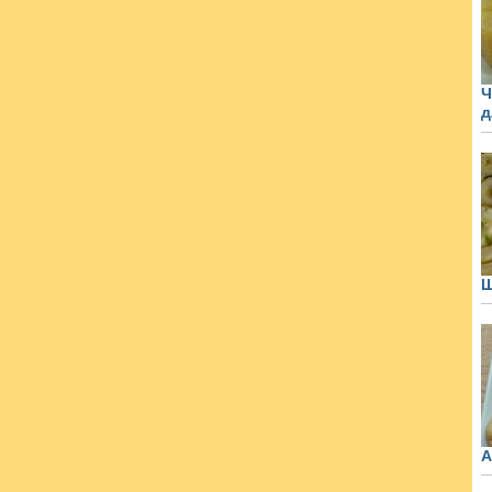
Ч
д
Ш
А