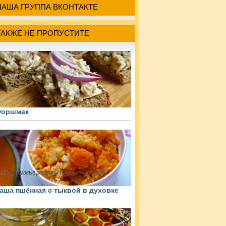
НАША ГРУППА ВКОНТАКТЕ
ТАКЖЕ НЕ ПРОПУСТИТЕ
оршмак
аша пшённая с тыквой в духовке