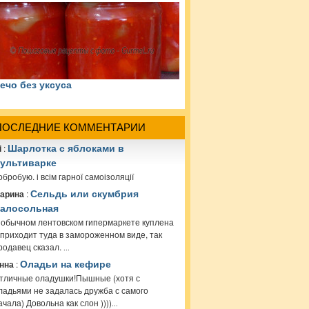
ечо без уксуса
ПОСЛЕДНИЕ КОММЕНТАРИИ
i
:
Шарлотка с яблоками в
ультиварке
обробую. і всім гарної самоізоляції
арина
:
Сельдь или скумбрия
алосольная
 обычном лентовском гипермаркете куплена
 приходит туда в замороженном виде, так
родавец сказал.
...
нна
:
Оладьи на кефире
тличные оладушки!Пышные (хотя с
ладьями не задалась дружба с самого
ачала) Довольна как слон ))))
...