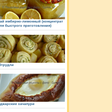
ай имбирно-лимонный (концентрат
ля быстрого приготовления)
трудли
джарские хачапури