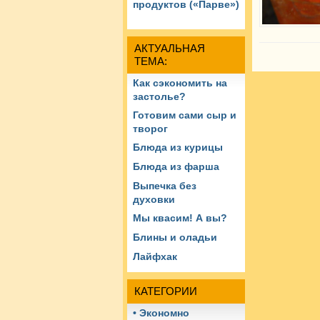
продуктов («Парве»)
АКТУАЛЬНАЯ
ТЕМА:
Как сэкономить на
застолье?
Готовим сами сыр и
творог
Блюда из курицы
Блюда из фарша
Выпечка без
духовки
Мы квасим! А вы?
Блины и оладьи
Лайфхак
КАТЕГОРИИ
• Экономно