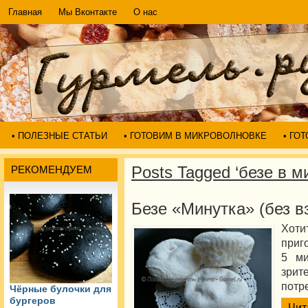
Главная
Мы Вконтакте
О нас
• ПОЛЕЗНЫЕ СТАТЬИ
• ГОТОВИМ В МИКРОВОЛНОВКЕ
• ГО
Posts Tagged ‘безе в м
РЕКОМЕНДУЕМ
Безе «Минутка» (без в
Хоти
приг
5 ми
зрит
потр
Чёрные булочки для
бургеров
Чит